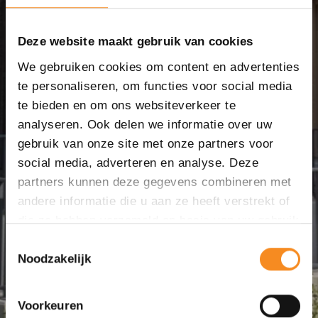
Deze website maakt gebruik van cookies
We gebruiken cookies om content en advertenties
te personaliseren, om functies voor social media
te bieden en om ons websiteverkeer te
analyseren. Ook delen we informatie over uw
gebruik van onze site met onze partners voor
social media, adverteren en analyse. Deze
partners kunnen deze gegevens combineren met
andere informatie die u aan ze heeft verstrekt of
die ze hebben verzameld op basis van uw gebruik
van hun services.
Toestemmingsselectie
Noodzakelijk
Voorkeuren