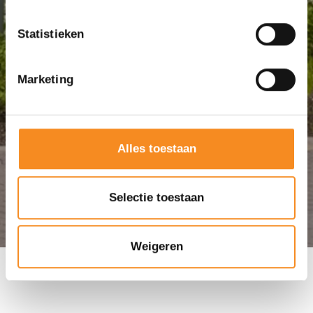
Statistieken
PROJECT
15 Luxe
Marketing
Appartementen
Weidezicht
Alles toestaan
Selectie toestaan
Weigeren