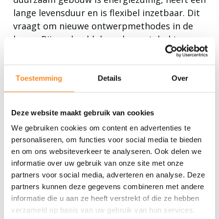
lange levensduur en is flexibel inzetbaar. Dit
vraagt om nieuwe ontwerpmethodes in de
bouw. Bijvoorbeeld door demontabel te
ontwerpen en uitsluitend materialen toe te
passen die uit zuivere, herbruikbare stoffen
bestaan. Ook een goede samenwerking in het
Toestemming
Details
Over
bouwproces is erg belangrijk, het leidt tot
steeds minder faalkosten. Andere
Deze website maakt gebruik van cookies
speerpunten zijn klant- en marktgericht
We gebruiken cookies om content en advertenties te
bouwen en het zorgvuldig invullen van een
personaliseren, om functies voor social media te bieden
effectief ruimtegebruik van de beschikbare
en om ons websiteverkeer te analyseren. Ook delen we
bouwlocaties.
informatie over uw gebruik van onze site met onze
partners voor social media, adverteren en analyse. Deze
partners kunnen deze gegevens combineren met andere
informatie die u aan ze heeft verstrekt of die ze hebben
verzameld op basis van uw gebruik van hun services.